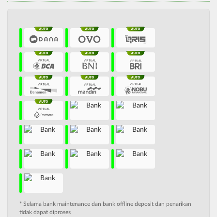
* Selama bank maintenance dan bank offline deposit dan penarikan
tidak dapat diproses