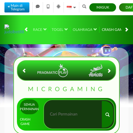
Main di
MASUK
DAF
Telegram
LIVE CASINO
RACE
TOGEL
OLAHRAGA
CRASH GAME
MICROGAMING
SEMUA
PERMAINAN
CRASH
GAME