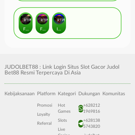
RTP
97%
RTP
89%
RTP
79%
FlyX
FlyX Cash Turbo
Incredible Balloon Machine
JUDOLBET88 : Link Login Situs Slot Gacor Judol
Bet88 Resmi Terpercaya Di Asia
Kebijaksanaan
Platform
Kategori
Dukungan
Komunitas
Promosi
Hot
+628212
Games
1969816
Loyalty
Slots
+628138
Referral
5743820
Live