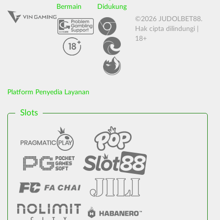
Bermain
Didukung
©2026 JUDOLBET88.
Hak cipta dilindungi |
18+
Platform Penyedia Layanan
Slots