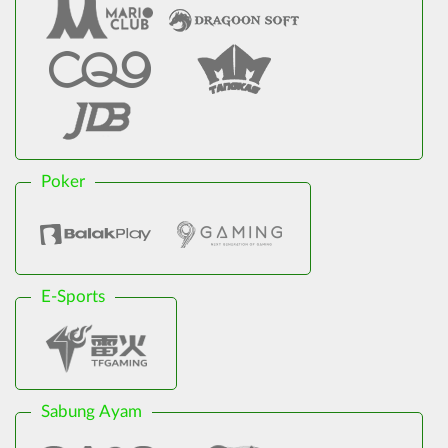
Poker
E-Sports
Sabung Ayam