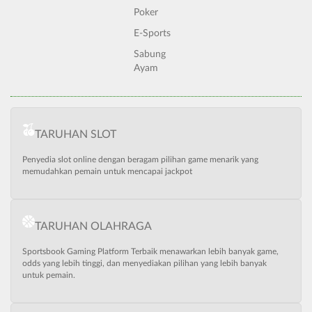
Poker
E-Sports
Sabung
Ayam
TARUHAN SLOT
Penyedia slot online dengan beragam pilihan game menarik yang
memudahkan pemain untuk mencapai jackpot
TARUHAN OLAHRAGA
Sportsbook Gaming Platform Terbaik menawarkan lebih banyak game,
odds yang lebih tinggi, dan menyediakan pilihan yang lebih banyak
untuk pemain.