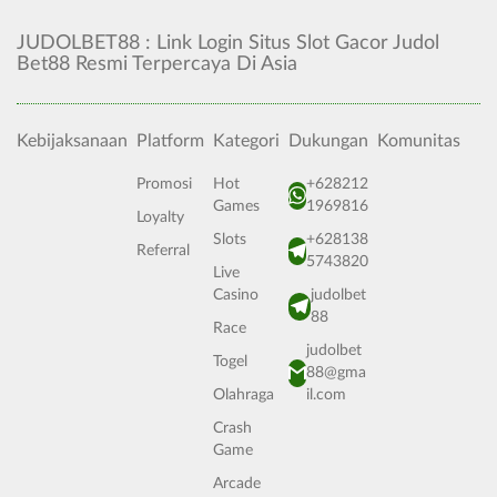
JUDOLBET88 : Link Login Situs Slot Gacor Judol
Bet88 Resmi Terpercaya Di Asia
Kebijaksanaan
Platform
Kategori
Dukungan
Komunitas
Promosi
Hot
+628212
Games
1969816
Loyalty
Slots
+628138
Referral
5743820
Live
Casino
judolbet
88
Race
judolbet
Togel
88@gma
Olahraga
il.com
Crash
Game
Arcade